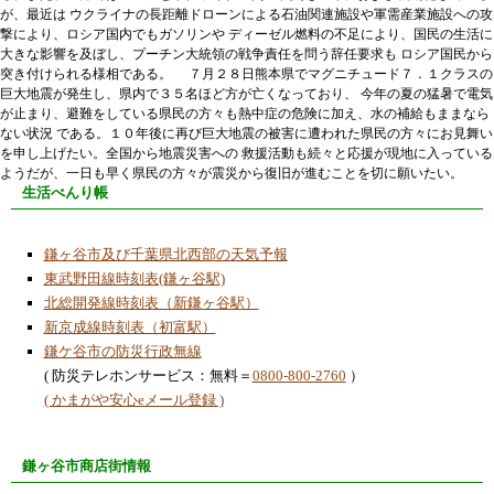
が、最近は ウクライナの長距離ドローンによる石油関連施設や軍需産業施設への攻
撃により、ロシア国内でもガソリンや ディーゼル燃料の不足により、国民の生活に
大きな影響を及ぼし、プーチン大統領の戦争責任を問う辞任要求も ロシア国民から
突き付けられる様相である。 ７月２８日熊本県でマグニチュード７．１クラスの
巨大地震が発生し、県内で３５名ほど方が亡くなっており、 今年の夏の猛暑で電気
が止まり、避難をしている県民の方々も熱中症の危険に加え、水の補給もままなら
ない状況 である。１０年後に再び巨大地震の被害に遭われた県民の方々にお見舞い
を申し上げたい。全国から地震災害への 救援活動も続々と応援が現地に入っている
ようだが、一日も早く県民の方々が震災から復旧が進むことを切に願いたい。
生活べんり帳
鎌ヶ谷市及び千葉県北西部の天気予報
東武野田線時刻表(鎌ヶ谷駅)
北総開発線時刻表（新鎌ヶ谷駅）
新京成線時刻表（初富駅）
鎌ケ谷市の防災行政無線
( 防災テレホンサービス：無料＝
0800-800-2760
）
( かまがや安心eメール登録 )
鎌ヶ谷市商店街情報