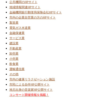
公共機関のHPサイト
地域情報関連HPサイト
金融機関銀行郵便局保険会社HPサイト
市内の企業自営業の方のHPサイト
製造業
電気ガス水道業
金融保健業
サービス業
建設業
不動産業
卸売業
小売業
飲食業
運輸通信業
その他
市内の健康リラクゼーション施設
市民による自作HP公開サイト
地元出身の音楽家HP公開サイト
コンサート開催情報を掲載！