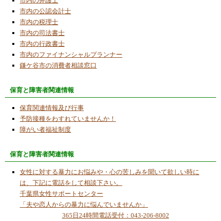
市内の弁護士
タミヤ製カムプログラムロボットを改造する
市内の公認会計士
講座を開催しました
市内の税理士
市内の司法書士
2024/3/17
市内の行政書士
PCを使わずロボットを動かす体験講座を開催
市内のファイナンシャルプランナー
鎌ケ谷市の消費者相談窓口
2024/2/27
第２７回ふれあいまつりに当NPO法人も出
保育と障害者関連情報
展・参加
保育関連情報及び行事
2024/2/7
予防接種をわすれていませんか！
ＰＣ無しでプログラム作成体験講座の受講者
障がい者福祉制度
募集
2024/2/1
保育と障害者関連情報
今月のコラム「縄文の人たち」
女性に対する暴力にお悩みや・心の苦しみを聞いて欲しい時に
2023/10/23
は、下記に電話をして相談下さい。
第４９回鎌ケ谷市民まつり
千葉県女性サポートセンター
「夫や恋人からの暴力に悩んでいませんか」
2023/9/18
365日24時間電話受付：043-206-8002
子ども科学・ワークショップ講座