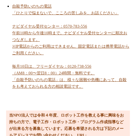
自殺予防いのちの電話
2023/8/16
「ひとりで悩まないで、こころの苦しみを、お話ください」
デジタルワークショップ講座で「障害物回避
型３輪ロボット」の製作指導
ナビダイヤル受付センター：0570-783-556
2023/8/2
午前10時から午後10時まで。ナビダイヤル受付センターに順次お
MESHとScratchでピタゴラススイッチを作ろ
つなぎします。
う！
※IP電話からのご利用はできません。固定電話または携帯電話から
ご利用ください。
2023/8/1
今月のコラム「総人口８７００万人」
毎月10日は、フリーダイヤル：0120-738-556
2023/7/15
（AM8：00〜翌日8：00）24時間・無料です。
ＯＴＴＯロボット拡張機能搭載
「自殺予防いのちの電話」は、様々な困難や危機にあって、自殺
をも考えておられる方の相談電話です。
2023/6/10
令和５年度事業活動について
2023/6/10
令和４年度ＮＰＯ法人かまがや地域情報の窓
当NPO法人では令和４年度、ロボット工作を教える事に興味をお
活動報告
持ちの方で、電子工作・ロボット工作・プログラム作成指導など
2023/6/10
が出来る方を募集しています。応募を希望される方は下記のメー
令和４年度貸借対照表公告
ルアドレスでお問い合わせください。 URL: