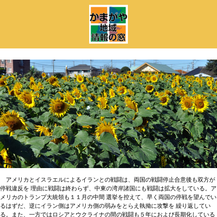
アメリカとイスラエルによるイランとの戦闘は、両国の戦闘停止合意後も双方が
停戦違反を 理由に戦闘は終わらず、中東の湾岸諸国にも戦闘は拡大をしている。ア
メリカのトランプ大統領も１１月の中間 選挙を控えて、早く両国の停戦を望んでい
るはずだ、逆にイラン側はアメリカ側の弱みをとらえ執拗に攻撃を 繰り返してい
る。また、一方ではロシアとウクライナの間の戦闘も５年におよび長期化している