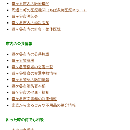
鎌ヶ谷市内の医療機関
2025/6/3
周辺市町の医療機関（ちば救急医療ネット）
令和７年度「ロボット工作教室」受講希望者
鎌ヶ谷市医師会
募集中
鎌ヶ谷市内の歯科医師
2025/6/3
鎌ヶ谷市内の針灸・整体医院
NPO活動紹介欄で「令和６年度事業活動報
告」「令和６年度貸借対照表の公告」「令和
市内の公共情報
７年度事業活動計画」について更新致しまし
た。
鎌ケ谷市内の公共施設
鎌ヶ谷警察署
2025/6/1
鎌ヶ谷警察署の交番一覧
泊食分離
鎌ヶ谷警察の交通事故情報
2024/12/4
鎌ヶ谷警察の防犯情報
市立五本松小学校５年生向けのプログラム学
鎌ケ谷市消防署本部
習体験講座を開催
鎌ケ谷市の健康・福祉
鎌ケ谷市図書館の利用情報
2024/9/21
家庭から出るごみや不用品の処分情報
2024年９月８日「こども科学ワークショ
ップ」で電気の仕組みを知ろうのイベントで
困った時の何でも相談
４講座を担当・小学生に指導しました。
2024/6/4