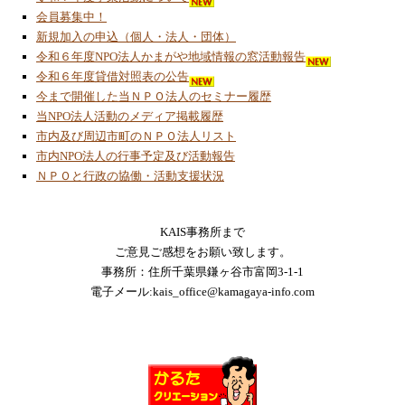
2023/1/20
会員募集中！
ＯＴＴＯロボットの組立製作と動作確認
新規加入の申込（個人・法人・団体）
令和６年度NPO法人かまがや地域情報の窓活動報告
2023/1/16
令和６年度貸借対照表の公告
フォバークラフト模型製作の進化過程を掲載
今まで開催した当ＮＰＯ法人のセミナー履歴
当NPO法人活動のメディア掲載履歴
2023/1/16
市内及び周辺市町のＮＰＯ法人リスト
フォバークラフト模型製作進化の過程
市内NPO法人の行事予定及び活動報告
ＮＰＯと行政の協働・活動支援状況
2022/9/20
２０２２年７月９日から８月２１日の間「ス
テアリング４輪車ロボット」の無線操縦講座
KAIS事務所まで
を開催
ご意見ご感想をお願い致します。
事務所：住所千葉県鎌ヶ谷市富岡3-1-1
2022/8/7
電子メール:kais_office@kamagaya-info.com
２０２２年８月７日 中央公民館主催 青少
年育成講座「デジタル・ワークショップ」開
催
2022/8/2
２０２２年度 西部小学校「わくわくクラ
ブ」夏季プログラム学習講座開催！