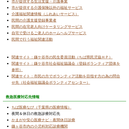
市が提供する生活支援・介護事業
2025/12/1
市が提供する介護保険以外の福祉サービス
モノづくりの国
介護福祉関連情報（ふれあいサービス）
2025/11/1
民間の介護支援登録事業者
ソフト・パワー
民間の在宅老人向けケータリングサービス
自宅で受けるご老人のホームヘルプサービス
2025/9/22
民間で行う福祉関連活動
中央公民館委託事業「子ども科学ワークショ
ップ」開催
関連サイト：鎌ケ谷市の民生委員活動（ちば県民児協ＨＰ）
2025/9/1
関連サイト：鎌ケ谷市社会福祉協議会（登録ボランティア団体を
ガストロノミー ツーリズム
参照）
2025/8/12
関連サイト：市民の方でボランティア活動を目指す方の為の問合
中央公民館委託事業「デジタルワークショッ
せ先（社会福祉協議会ボランティアセンター）
プ」開催
2025/7/3
救急医療対応先情報
今月のコラムはお休みです
ちば医療なび（千葉県の医療情報）
2025/6/3
夜間＆休日の救急診療対応先
中央公民館「デジタルワークショップ」講座
かまがや安心医療ナビ・夜間休日診療
開催に協力
鎌ヶ谷市内の小児科対応診療機関