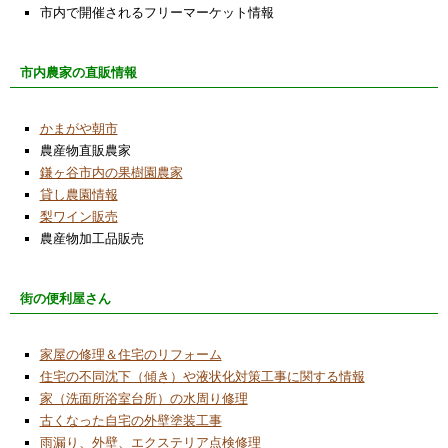
市内で開催されるフリーマーケット情報
市内農家の直販情報
かまがや朝市
農産物直販農家
鎌ヶ谷市内の果樹園農家
貸し農園情報
梨ワイン販売
農産物加工品販売
街の便利屋さん
家屋の修理＆住宅のリフォーム
住宅の不同沈下（傾き）や液状化対策工事に関する情報
家（洗面所浴室台所）の水周り修理
古くなった自宅の外壁塗装工事
雨漏り、外壁、エクステリア点検修理