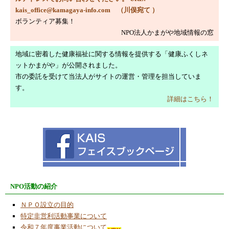
kais_office@kamagaya-info.com （川俣宛て ）
2023/6/1
ボランティア募集！
今月のコラム「転入超過」
NPO法人かまがや地域情報の窓
2023/5/5
ＯＴＴＯヒューマノイドロボット他２台を掲
地域に密着した健康福祉に関する情報を提供する「健康ふくしネ
載
ットかまがや」が公開されました。
市の委託を受けて当法人がサイトの運営・管理を担当していま
2023/5/2
す。
２０２３年度ロボット工作教室の受講者募
詳細はこちら！
集！
2023/4/3
ＯＴＴＯヒューマノイドロボット（拡張機能
版）
2023/3/3
読者投稿「地球温暖化対策及び環境問題
（その１）」
NPO活動の紹介
2023/3/3
ＮＰＯ設立の目的
補足資料「地球温暖化対策及び環境問題
特定非営利活動事業について
（その２）」
令和７年度事業活動について