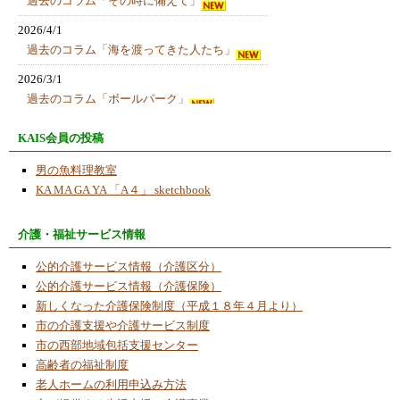
過去のコラム「その時に備えて」
2026/4/1
過去のコラム「海を渡ってきた人たち」
2026/3/1
過去のコラム「ボールパーク」
2026/1/19
KAIS会員の投稿
ゼスチャー顔認識センサーロボット
男の魚料理教室
2026/1/8
KA MA GA YA 「A４」 sketchbook
ご注意ください！！当ＮＰＯ法人では「アカ
ウント情報の定期確認のご案内」などのメー
介護・福祉サービス情報
ルは一切発信しておりません。個人の情報漏
の恐れがあるので、「アカウント情報の確
公的介護サービス情報（介護区分）
認」サイトや【サポート窓口】kamagaya-
公的介護サービス情報（介護保険）
info.com への返信メールやフリーダイヤルの
新しくなった介護保険制度（平成１８年４月より）
カスタマーサポートへの電話連絡は一切行わ
市の介護支援や介護サービス制度
ないようにお願い致します。
市の西部地域包括支援センター
2026/1/1
高齢者の福祉制度
あけましておめでとうございます
老人ホームの利用申込み方法