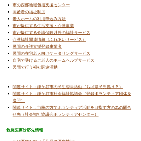
ないようにお願い致します。
市の西部地域包括支援センター
2026/1/1
高齢者の福祉制度
あけましておめでとうございます
老人ホームの利用申込み方法
市が提供する生活支援・介護事業
2025/12/1
市が提供する介護保険以外の福祉サービス
モノづくりの国
介護福祉関連情報（ふれあいサービス）
2025/11/1
民間の介護支援登録事業者
ソフト・パワー
民間の在宅老人向けケータリングサービス
自宅で受けるご老人のホームヘルプサービス
2025/9/22
民間で行う福祉関連活動
中央公民館委託事業「子ども科学ワークショ
ップ」開催
関連サイト：鎌ケ谷市の民生委員活動（ちば県民児協ＨＰ）
2025/9/1
関連サイト：鎌ケ谷市社会福祉協議会（登録ボランティア団体を
ガストロノミー ツーリズム
参照）
2025/8/12
関連サイト：市民の方でボランティア活動を目指す方の為の問合
中央公民館委託事業「デジタルワークショッ
せ先（社会福祉協議会ボランティアセンター）
プ」開催
2025/7/3
救急医療対応先情報
今月のコラムはお休みです