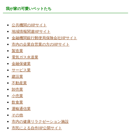
我が家の可愛いペットたち
公共機関のHPサイト
地域情報関連HPサイト
金融機関銀行郵便局保険会社HPサイト
市内の企業自営業の方のHPサイト
製造業
電気ガス水道業
金融保健業
サービス業
建設業
不動産業
卸売業
小売業
飲食業
運輸通信業
その他
市内の健康リラクゼーション施設
市民による自作HP公開サイト