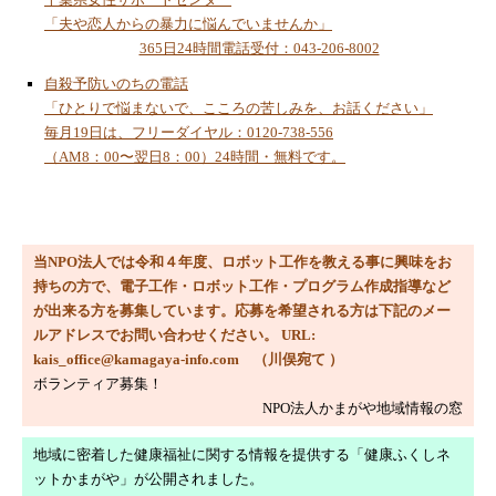
第４９回鎌ケ谷市民まつり
「夫や恋人からの暴力に悩んでいませんか」
365日24時間電話受付：043-206-8002
2023/9/18
子ども科学・ワークショップ講座
自殺予防いのちの電話
「ひとりで悩まないで、こころの苦しみを、お話ください」
2023/8/16
毎月19日は、フリーダイヤル：0120-738-556
デジタルワークショップ講座で「障害物回避
（AM8：00〜翌日8：00）24時間・無料です。
型３輪ロボット」の製作指導
2023/8/2
MESHとScratchでピタゴラススイッチを作ろ
う！
当NPO法人では令和４年度、ロボット工作を教える事に興味をお
2023/8/1
持ちの方で、電子工作・ロボット工作・プログラム作成指導など
今月のコラム「総人口８７００万人」
が出来る方を募集しています。応募を希望される方は下記のメー
ルアドレスでお問い合わせください。 URL:
2023/7/15
kais_office@kamagaya-info.com （川俣宛て ）
ＯＴＴＯロボット拡張機能搭載
ボランティア募集！
2023/6/10
NPO法人かまがや地域情報の窓
令和５年度事業活動について
地域に密着した健康福祉に関する情報を提供する「健康ふくしネ
2023/6/10
ットかまがや」が公開されました。
令和４年度ＮＰＯ法人かまがや地域情報の窓