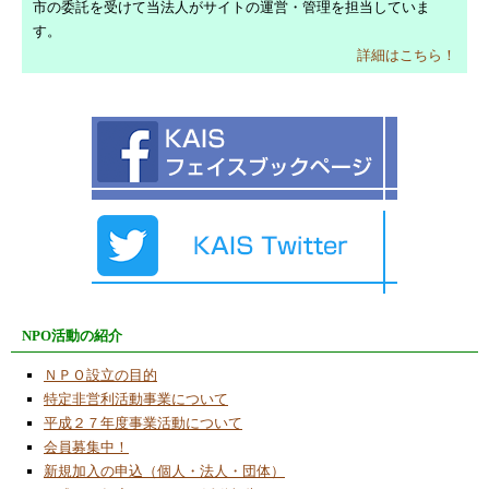
市の委託を受けて当法人がサイトの運営・管理を担当していま
活動報告
す。
2023/6/10
詳細はこちら！
令和４年度貸借対照表公告
2023/6/1
今月のコラム「転入超過」
2023/5/5
ＯＴＴＯヒューマノイドロボット他２台を掲
載
2023/5/2
２０２３年度ロボット工作教室の受講者募
集！
NPO活動の紹介
2023/4/3
ＯＴＴＯヒューマノイドロボット（拡張機能
ＮＰＯ設立の目的
版）
特定非営利活動事業について
平成２７年度事業活動について
2023/3/3
会員募集中！
読者投稿「地球温暖化対策及び環境問題
新規加入の申込（個人・法人・団体）
（その１）」