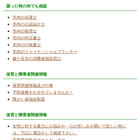
困った時の何でも相談
ップ」で電気の仕組みを知ろうのイベントで
４講座を担当・小学生に指導しました。
市内の弁護士
2024/6/4
市内の公認会計士
タミヤ製カムプログラムロボットを改造する
市内の税理士
講座を開催しました
市内の司法書士
市内の行政書士
2024/3/17
市内のファイナンシャルプランナー
PCを使わずロボットを動かす体験講座を開催
鎌ケ谷市の消費者相談窓口
2024/2/27
保育と障害者関連情報
第２７回ふれあいまつりに当NPO法人も出
展・参加
保育関連情報及び行事
予防接種をわすれていませんか！
2024/2/7
障がい者福祉制度
ＰＣ無しでプログラム作成体験講座の受講者
募集
保育と障害者関連情報
2024/2/1
女性に対する暴力にお悩みや・心の苦しみを聞いて欲しい時に
今月のコラム「縄文の人たち」
は、下記に電話をして相談下さい。
2023/10/23
千葉県女性サポートセンター