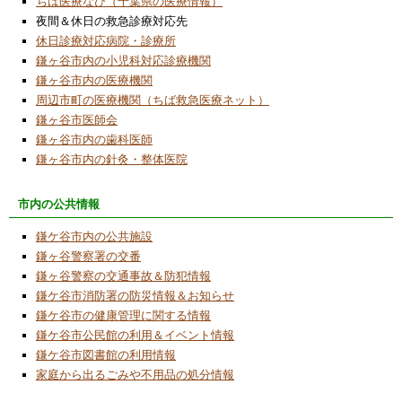
ちば医療なび（千葉県の医療情報）
2025/6/3
夜間＆休日の救急診療対応先
中央公民館「デジタルワークショップ」講座
休日診療対応病院・診療所
開催に協力
鎌ヶ谷市内の小児科対応診療機関
鎌ヶ谷市内の医療機関
2025/6/3
周辺市町の医療機関（ちば救急医療ネット）
令和７年度「ロボット工作教室」受講希望者
鎌ヶ谷市医師会
募集中
鎌ヶ谷市内の歯科医師
2025/6/3
鎌ヶ谷市内の針灸・整体医院
NPO活動紹介欄で「令和６年度事業活動報
告」「令和６年度貸借対照表の公告」「令和
市内の公共情報
７年度事業活動計画」について更新致しまし
た。
鎌ケ谷市内の公共施設
鎌ヶ谷警察署の交番
2025/6/1
鎌ヶ谷警察の交通事故＆防犯情報
泊食分離
鎌ケ谷市消防署の防災情報＆お知らせ
2024/12/4
鎌ケ谷市の健康管理に関する情報
市立五本松小学校５年生向けのプログラム学
鎌ケ谷市公民館の利用＆イベント情報
習体験講座を開催
鎌ケ谷市図書館の利用情報
家庭から出るごみや不用品の処分情報
2024/9/21
2024年９月８日「こども科学ワークショ