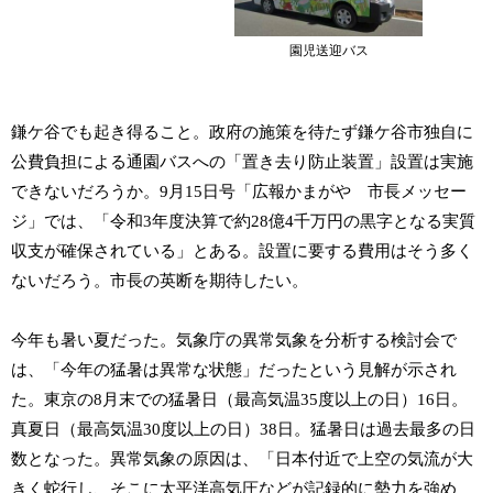
園児送迎バス
鎌ケ谷でも起き得ること。政府の施策を待たず鎌ケ谷市独自に
公費負担による通園バスへの「置き去り防止装置」設置は実施
できないだろうか。9月15日号「広報かまがや 市長メッセー
ジ」では、「令和3年度決算で約28億4千万円の黒字となる実質
収支が確保されている」とある。設置に要する費用はそう多く
ないだろう。市長の英断を期待したい。
今年も暑い夏だった。気象庁の異常気象を分析する検討会で
は、「今年の猛暑は異常な状態」だったという見解が示され
た。東京の8月末での猛暑日（最高気温35度以上の日）16日。
真夏日（最高気温30度以上の日）38日。猛暑日は過去最多の日
数となった。異常気象の原因は、「日本付近で上空の気流が大
きく蛇行し、そこに太平洋高気圧などが記録的に勢力を強め