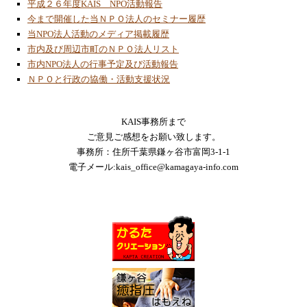
平成２６年度KAIS NPO活動報告
2023/3/3
今まで開催した当ＮＰＯ法人のセミナー履歴
補足資料「地球温暖化対策及び環境問題
当NPO法人活動のメディア掲載履歴
（その２）」
市内及び周辺市町のＮＰＯ法人リスト
市内NPO法人の行事予定及び活動報告
2023/1/20
ＮＰＯと行政の協働・活動支援状況
ＯＴＴＯロボットの組立製作と動作確認
2023/1/16
フォバークラフト模型製作の進化過程を掲載
KAIS事務所まで
ご意見ご感想をお願い致します。
事務所：住所千葉県鎌ヶ谷市富岡3-1-1
2023/1/16
電子メール:kais_office@kamagaya-info.com
フォバークラフト模型製作進化の過程
2022/9/20
２０２２年７月９日から８月２１日の間「ス
テアリング４輪車ロボット」の無線操縦講座
を開催
2022/8/7
２０２２年８月７日 中央公民館主催 青少
年育成講座「デジタル・ワークショップ」開
催