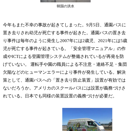
韓国の洪水
今年もまた不幸の事故が起きてしまった。9月5日、通園バスに
置き去りされ幼児が死亡する事件が起きた。通園バスの置き去
り事件は毎年のように発生し2007年には2歳児、2021年には5歳
児が死亡する事件が起きている。「安全管理マニュアル」の作
成やICTによる登園管理システムが整備されているが再発を防
げていない。 運転手や園の職員による不注意・連絡不足・集団
欠陥などのヒューマンエラーにより事件が発生している。解決
策として、通園バスへの「置き去り防止装置」設置が有効では
ないだろうか。アメリカのスクールバスには設置が義務づけさ
れている。日本でも同様の装置設置の義務づけが必要だ。