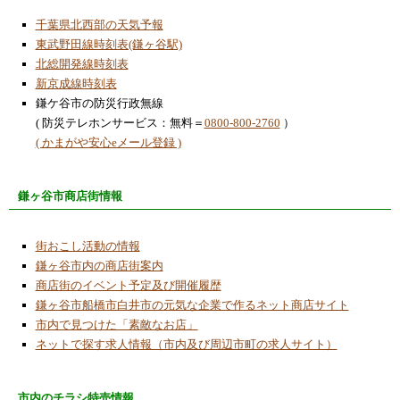
千葉県北西部の天気予報
東武野田線時刻表(鎌ヶ谷駅)
北総開発線時刻表
新京成線時刻表
鎌ケ谷市の防災行政無線
( 防災テレホンサービス：無料＝
0800-800-2760
）
( かまがや安心eメール登録 )
鎌ヶ谷市商店街情報
街おこし活動の情報
鎌ヶ谷市内の商店街案内
商店街のイベント予定及び開催履歴
鎌ヶ谷市船橋市白井市の元気な企業で作るネット商店サイト
市内で見つけた「素敵なお店」
ネットで探す求人情報（市内及び周辺市町の求人サイト）
市内のチラシ特売情報