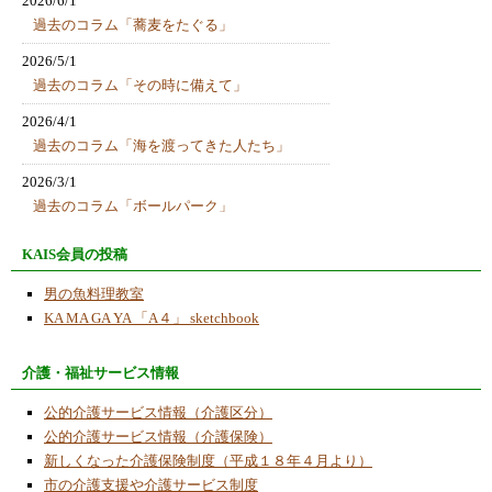
2026/6/1
過去のコラム「蕎麦をたぐる」
2026/5/1
過去のコラム「その時に備えて」
2026/4/1
過去のコラム「海を渡ってきた人たち」
2026/3/1
過去のコラム「ボールパーク」
2026/1/19
KAIS会員の投稿
ゼスチャー顔認識センサーロボット
男の魚料理教室
2026/1/8
KA MA GA YA 「A４」 sketchbook
ご注意ください！！当ＮＰＯ法人では「アカ
ウント情報の定期確認のご案内」などのメー
介護・福祉サービス情報
ルは一切発信しておりません。個人の情報漏
の恐れがあるので、「アカウント情報の確
公的介護サービス情報（介護区分）
認」サイトや【サポート窓口】kamagaya-
公的介護サービス情報（介護保険）
info.com への返信メールやフリーダイヤルの
新しくなった介護保険制度（平成１８年４月より）
カスタマーサポートへの電話連絡は一切行わ
市の介護支援や介護サービス制度