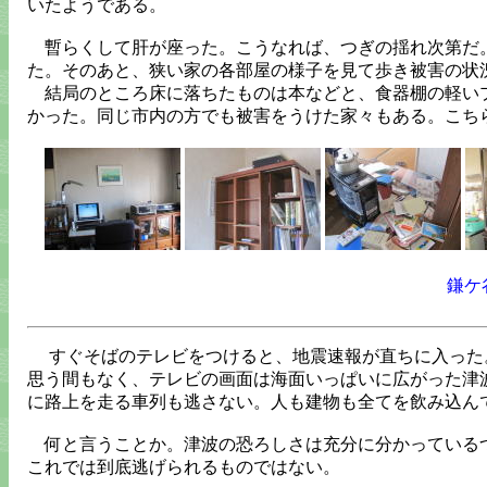
いたようである。
暫らくして肝が座った。こうなれば、つぎの揺れ次第だ。
た。そのあと、狭い家の各部屋の様子を見て歩き被害の状
結局のところ床に落ちたものは本などと、食器棚の軽いプ
かった。同じ市内の方でも被害をうけた家々もある。こち
鎌ケ
すぐそばのテレビをつけると、地震速報が直ちに入った
思う間もなく、テレビの画面は海面いっぱいに広がった津
に路上を走る車列も逃さない。人も建物も全てを飲み込ん
何と言うことか。津波の恐ろしさは充分に分かっているつ
これでは到底逃げられるものではない。