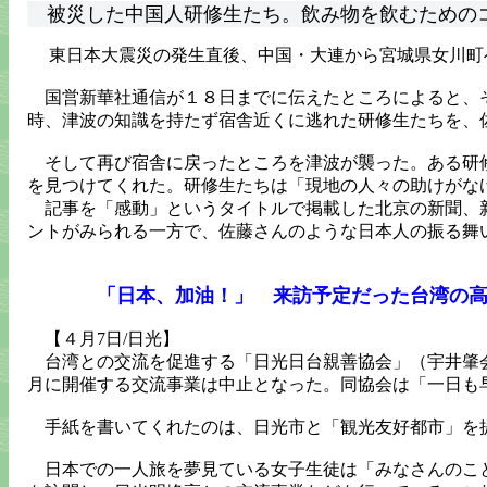
被災した中国人研修生たち。飲み物を飲むためのコ
東日本大震災の発生直後、中国・大連から宮城県女川町
国営新華社通信が１８日までに伝えたところによると、そ
時、津波の知識を持たず宿舎近くに逃れた研修生たちを、
そして再び宿舎に戻ったところを津波が襲った。ある研修
を見つけてくれた。研修生たちは「現地の人々の助けがな
記事を「感動」というタイトルで掲載した北京の新聞、新
ントがみられる一方で、佐藤さんのような日本人の振る舞
「日本、加油！」 来訪予定だった台湾の
【４月7日/日光】
台湾との交流を促進する「日光日台親善協会」（宇井肇会
月に開催する交流事業は中止となった。同協会は「一日も
手紙を書いてくれたのは、日光市と「観光友好都市」を提
日本での一人旅を夢見ている女子生徒は「みなさんのこと