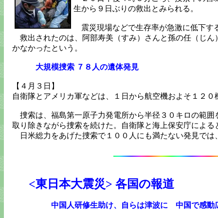
生から９日ぶりの救出とみられる。
震災現場などで生存率が急激に低下する
救出されたのは、阿部寿美（すみ）さんと孫の任（じん）
かなかったという。
大規模捜索 ７８人の遺体発見
【４月３日】
自衛隊とアメリカ軍などは、１日から航空機およそ１２０
捜索は、福島第一原子力発電所から半径３０キロの範囲を
取り除きながら捜索を続けた。自衛隊と海上保安庁による
日米総力をあげた捜索で１００人にも満たない発見では、
<東日本大震災> 各国の報道
中国人研修生助け、自らは津波に 中国で感動